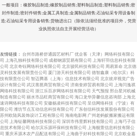
一般项目：橡胶制品制造;橡胶制品销售;塑料制品制造;塑料制品销售;密
封件制造;密封件销售;金属工具制造;金属制品销售;石油钻采专用设备制
造;石油钻采专用设备销售;货物进出口（除依法须经批准的项目外，凭营
业执照依法自主开展经营活动）
友情链接：
台州市路桥舒通园艺材料厂
优企客（天津）网络科技有限公
司
上海孔独科技有限公司
成都钢源贸易有限公司
上海轩羽信息科技有限
公司
北京奇钰网络科技有限公司
北京骏民科技有限公司
周易算命
北京德
灵科技发展有限责任公司
厦门游天科技有限公司
德智鑫康（哈尔滨）科
技有限责任公司
智迈腾基（上海）信息技术有限公司
北京彼岸视觉广告
设计有限公司
武汉凿邕商贸有限公司
济南奎婷贸易有限公司
上海闫逸祺
网络科技有限公司
浙江乐百岁网络科技有限公司
天气预报
邢台星河机械
制造有限公司
丽水市品旺商贸有限公司
海口龙华异馨信息咨询部
上海北
速诗网络科技有限公司
安徽杨凌科技有限公司
呈信网络科技（宁波）有
限公司
潍坊节点互动信息科技有限公司
广东创信科技发展股份有限公司
苏州欧陆风装饰设计工程有限公司
海南电影网
广州老蚂蚁搬家搬运有限
公司
上海钲馨网络科技有限公司
深圳市伟昱辉科技有限公司
上海巧子信
息技术有限公司
哈尔滨乐源环保科技有限公司
上海舰萱信息科技有限公
司
重庆禾源木农产品配送有限公司
上海曲于好科技有限公司
北京欧金嘉