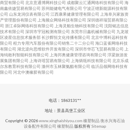
商贸有限公司
北京意通博网科技公司
成都聚云汇通网络科技有限公司
海
南鑫依婕贸易有限公司
苏州能健电气有限公司
宁波正锂新能源科技有限
公司
山东龙润仪表有限公司
江西康果健康管理有限公司
上海阜兴家族资
产管理股份有限公司
上海频众网络科技有限公司
深圳德祥瑞贸易有限公
司
浙江卓际网络科技有限公司
上海灵舶生物科技有限公司
沈阳铭志信息
技术有限公司
深圳市宇冠检测有限公司
东莞市日鑫机械有限公司
九龙坡
区凌星信息技术服务部
长沙辉恒文化传播有限公司
北京中博科远科技有
限公司
程力专用汽车股份有限公司销售二十二分公司
海口蓝雀网络科技
有限公司
湖北逆向思维软件开发有限公司
深圳市华芯飞贸易有限公司
上
海钝敢利智能科技有限公司
上海邦奥健康管理咨询有限公司
浮梁旅游发
展集团有限公司
上海诗瑶贸易有限公司
上海炳瓴科技有限公司
北京乐成
尔东教育科技有限公司
滁州市玉林聚氨酯有限公司
临沂品领网络科技有
限公司
河北中澳橡胶有限公司
电话：1863131**
地址：景县高堡工业区
Copyright © 2026
www.xinghaishiyou.com
橡塑制品
衡水兴海石油
设备配件有限公司
橡塑制品
版权所有
Sitemap